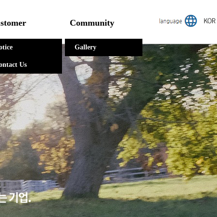
stomer
Community
otice
Gallery
ontact Us