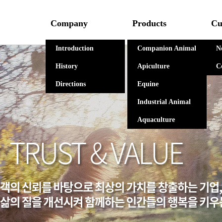
Company
Products
Cu
Introduction
Companion Animal
N
History
Apiculture
C
Directions
Equine
Industrial Animal
Aquaculture